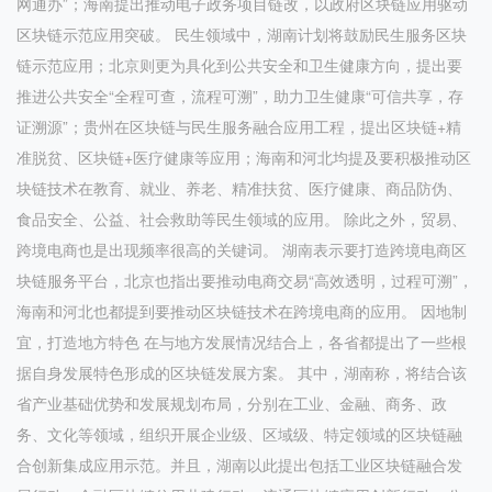
网通办”；海南提出推动电子政务项目链改，以政府区块链应用驱动
区块链示范应用突破。 民生领域中，湖南计划将鼓励民生服务区块
链示范应用；北京则更为具化到公共安全和卫生健康方向，提出要
推进公共安全“全程可查，流程可溯”，助力卫生健康“可信共享，存
证溯源”；贵州在区块链与民生服务融合应用工程，提出区块链+精
准脱贫、区块链+医疗健康等应用；海南和河北均提及要积极推动区
块链技术在教育、就业、养老、精准扶贫、医疗健康、商品防伪、
食品安全、公益、社会救助等民生领域的应用。 除此之外，贸易、
跨境电商也是出现频率很高的关键词。 湖南表示要打造跨境电商区
块链服务平台，北京也指出要推动电商交易“高效透明，过程可溯”，
海南和河北也都提到要推动区块链技术在跨境电商的应用。 因地制
宜，打造地方特色 在与地方发展情况结合上，各省都提出了一些根
据自身发展特色形成的区块链发展方案。 其中，湖南称，将结合该
省产业基础优势和发展规划布局，分别在工业、金融、商务、政
务、文化等领域，组织开展企业级、区域级、特定领域的区块链融
合创新集成应用示范。并且，湖南以此提出包括工业区块链融合发