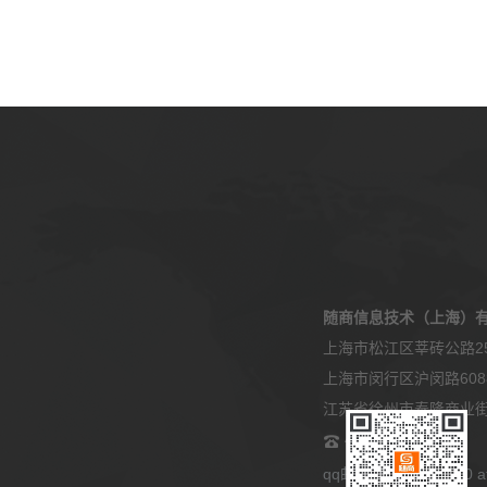
随商信息技术（上海）
上海市松江区莘砖公路25
上海市闵行区沪闵路608
江苏省徐州市泰隆商业街9
400-808-3122
qq邮箱：2045905180 at 