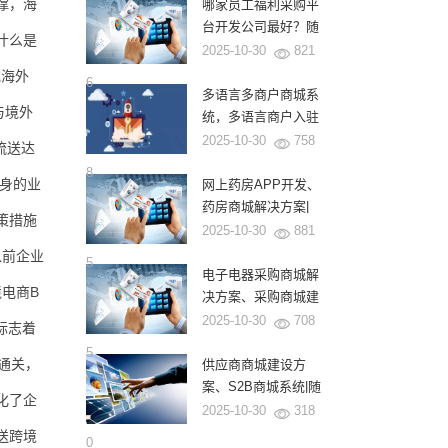
式
撑，海
哪家员工福利采购平
台开发公司最好？随
什么是
商软件为何成为龙头
2025-10-30
821
企业的首选？
或海外
6
多语言多商户商城系
与境外
统，多语言商户入驻
商城系统|随商软件
2025-10-30
758
流送达
8
自身的业
网上药房APP开发、
药房商城解决方案|
策措施
随商软件
2025-10-30
881
以前企业
5
电子电器采购商城解
电商B
决方案、采购商城建
设|源码交付|随商软
2025-10-30
708
标志着
件
5
通关，
供应商商城建设方
案、S2B商城系统|随
化了企
商软件
2025-10-30
318
送跨境
0