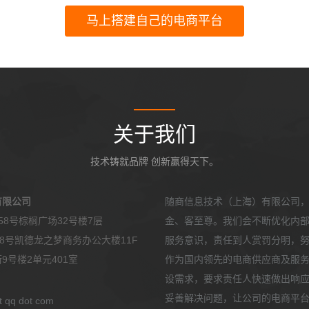
马上搭建自己的电商平台
关于我们
技术铸就品牌 创新赢得天下。
有限公司
随商信息技术（上海）有限公司
8号棕榈广场32号楼7层
金、客至尊。我们会不断优化内
8号凯德龙之梦商务办公大楼11F
服务意识，责任到人赏罚分明，
号楼2单元401室
作为国内领先的电商供应商及服
设需求，要求责任人快速做出响
妥善解决问题，让公司的电商平台和
qq dot com