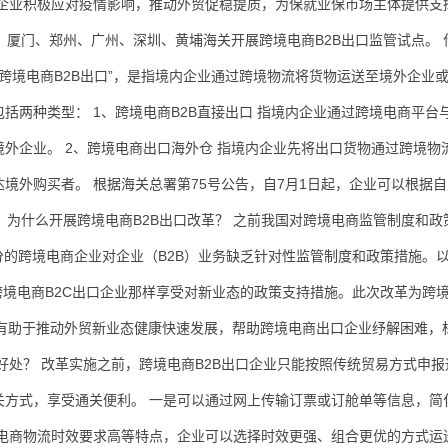
企业积极应对疫情影响，推动外贸促稳提质，为保就业保市场主体提供支
、厦门、郑州、广州、深圳、黄埔海关开展跨境电商B2B出口监管试点。 
“跨境电商B2B出口”，是指境内企业通过跨境物流将货物运送至境外企业
括两种类型： 1、跨境电商B2B直接出口 指境内企业通过跨境电商平台
外企业。 2、跨境电商出口海外仓 指境内企业先将出口货物通过跨境物
境外购买者。 根据海关总署第75号公告，自7月1日起，企业可以根据
 为什么开展跨境电商B2B出口改革？ 之前我国对跨境电商监管制度和政
分的跨境电商企业对企业（B2B）业务缺乏针对性监管制度和政策措施。
跨境电商B2C出口企业那样享受对新业态的政策支持措施。此次改革为跨境
，有助于推动外贸新业态健康快速发展，帮助跨境电商出口企业纾解困难，
好处？ 改革实施之前，跨境电商B2B出口企业只能按照传统贸易方式申报
通关方式，享受通关便利。 一是可以通过网上传输订票或订舱单等信息，简
境电商物流时效要求高等特点，企业可以选择时效更强、组合更优的方式运