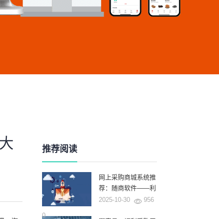
大
推荐阅读
网上采购商城系统推
荐：随商软件——利
用AI和深厚的行业积
2025-10-30
956
累重塑企业采购新范
0