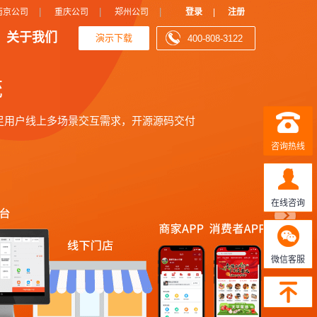
N
|
|
|
南京公司
重庆公司
郑州公司
登录
|
注册
关于我们
演示下载
400-808-3122
e
x
t
咨询热线
在线咨询
微信客服