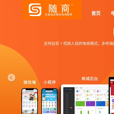
P
首页
r
e
v
i
o
直播+短视频社交电商系统
u
提升购买转化，实现流量变现，通过直播+短视频+电商新模式场
满足小程序、APP多种带货场景，支持多商户直播，打造互动性
s
体验直播电商系统