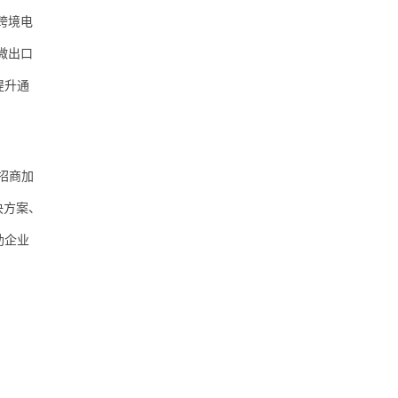
跨境电
微出口
提升通
招商加
决方案、
助企业