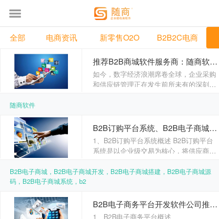
全部
电商资讯
新零售O2O
B2B2C电商
推荐B2B商城软件服务商：随商软件—赋能企业采购/经销商管理数字化
如今，数字经济浪潮席卷全球，企业采购
和供应链管理正在发生前所未有的深刻变
革。主要依靠人工、线下沟通的传统B2B
交易模式，由于其效率......
随商软件
B2B订购平台系统、B2B电子商城系统|源码交付|工程案例
1、B2B订购平台系统概述 B2B订购平台
系统是以企业级交易为核心，将供应商、
分销商、零售商、仓储物流、支付结
算......
B2B电子商城，B2B电子商城开发，B2B电子商城搭建，B2B电子商城源
码，B2B电子商城系统，b2
B2B电子商务平台开发软件公司推荐。独立部署|源码交付|工程案例
1、B2B电子商务平台概述