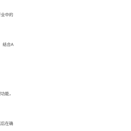
行业中的
，结合A
理功能，
然后在确