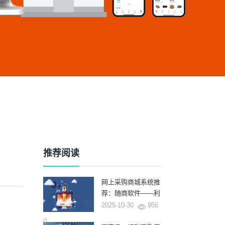
推荐阅读
网上采购商城系统推
荐：随商软件——利
用AI和深厚的行业积
2025-10-30
956
累重塑企业采购新范
0