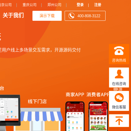
N
|
|
|
南京公司
重庆公司
郑州公司
登录
|
注册
关于我们
演示下载
400-808-3122
e
x
t
咨询热线
在线咨询
微信客服