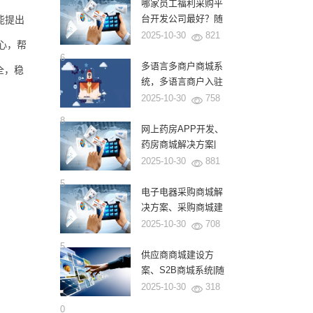
式
哪家员工福利采购平
台开发公司最好？随
能提出
商软件为何成为龙头
2025-10-30
821
核心，帮
企业的首选？
6
多语言多商户商城系
全，稳
统，多语言商户入驻
商城系统|随商软件
2025-10-30
758
8
网上药房APP开发、
药房商城解决方案|
随商软件
2025-10-30
881
5
电子电器采购商城解
决方案、采购商城建
设|源码交付|随商软
2025-10-30
708
件
5
供应商商城建设方
案、S2B商城系统|随
商软件
2025-10-30
318
0