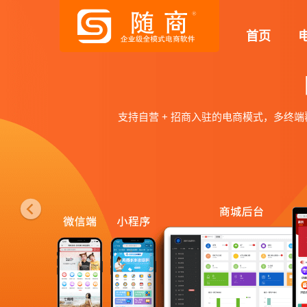
P
首页
r
e
v
直播+短视频社交电商系统
i
o
提升购买转化，实现流量变现，通过直播+短视频+电
u
满足小程序、APP多种带货场景，支持多商户直播，
s
体验直播电商系统