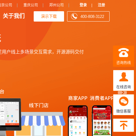
N
|
|
|
南京公司
重庆公司
郑州公司
登录
|
注册
关于我们
演示下载
400-808-3122
e
x
t
咨询热线
在线咨询
微信客服