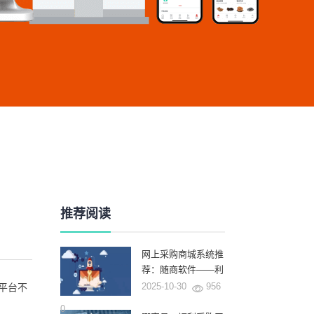
推荐阅读
网上采购商城系统推
荐：随商软件——利
用AI和深厚的行业积
2025-10-30
956
平台不
累重塑企业采购新范
0