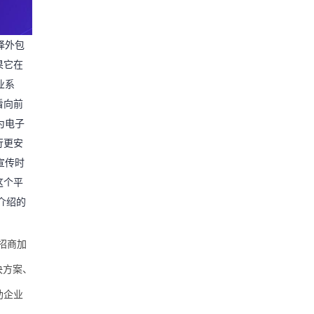
择外包
果它在
业系
看向前
为电子
行更安
宣传时
这个平
介绍的
招商加
决方案、
助企业