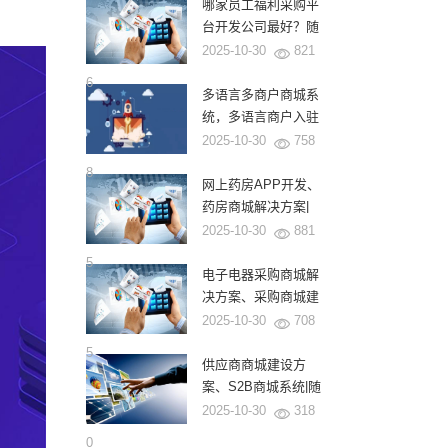
式
哪家员工福利采购平
台开发公司最好？随
商软件为何成为龙头
2025-10-30
821
企业的首选？
6
多语言多商户商城系
统，多语言商户入驻
商城系统|随商软件
2025-10-30
758
8
网上药房APP开发、
药房商城解决方案|
随商软件
2025-10-30
881
5
电子电器采购商城解
决方案、采购商城建
设|源码交付|随商软
2025-10-30
708
件
5
供应商商城建设方
案、S2B商城系统|随
商软件
2025-10-30
318
0