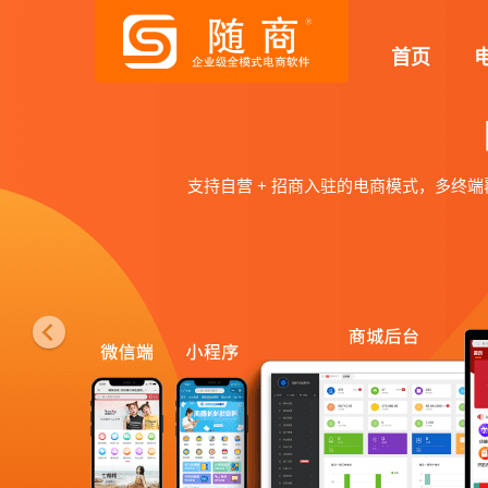
P
首页
r
e
v
i
直播+短视频社交电商系统
o
u
提升购买转化，实现流量变现，通过直播+短视频+电商新
满足小程序、APP多种带货场景，支持多商户直播，打造
s
体验直播电商系统