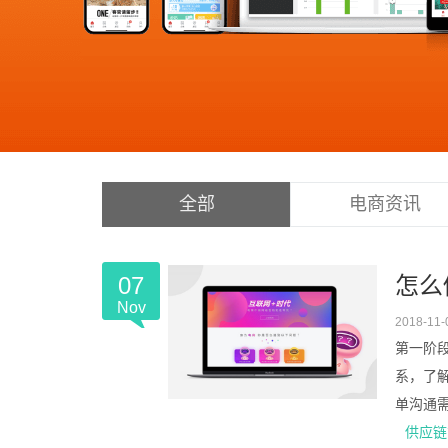
全部
电商资讯
07
怎么
Nov
2018-11-
第一阶
系，了
单沟通需
供应链