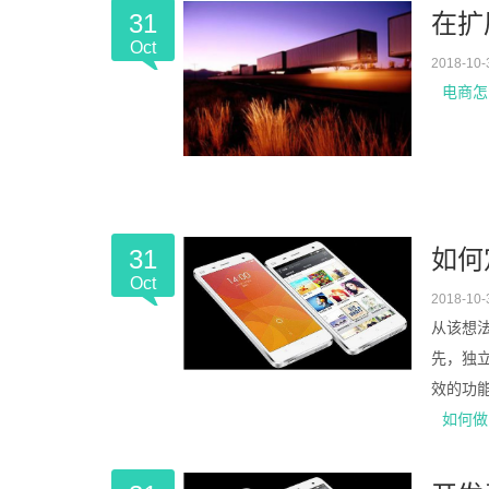
31
在扩
Oct
2018-10-
电商怎
31
如何
Oct
2018-10-
从该想
先，独立
效的功能
如何做