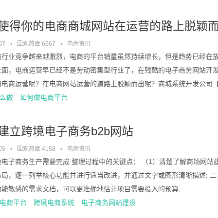
使得你的电商商城网站在运营的路上脱颖而出
07
•
围观热度 6667
•
电商资讯
商行业竞争越来越激烈，电商的平台销量虽然持续增长，但是趋势已经在
上面，电商运营早已经不是劳动密集型行业了，在残酷的电子商务网站开
闯电商运营呢？在电商网站运营的道路上脱颖而出呢？商城系统开发公司
么做
如何做电商平台
建立跨境电子商务b2b网站
05
•
围观热度 4158
•
电商资讯
电子商务生产需要完成 整理过程中的关键点： （1）清楚了解商场网站建
布局，逐一列举核心功能并进行适当改进，并通过文字或图形清晰描述; 二
能敏感的需求文档，可以更准确地估计项目需要投入的预算; ......
电商平台
跨境电商系统
电子商务网站建设