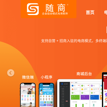
P
首页
r
e
v
直播+短视频社交电商系统
i
o
提升购买转化，实现流量变现，通过直播+短视频+电
u
满足小程序、APP多种带货场景，支持多商户直播，
s
体验直播电商系统