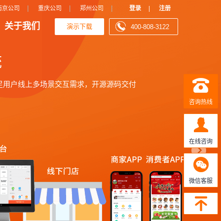
N
|
|
|
南京公司
重庆公司
郑州公司
登录
|
注册
关于我们
演示下载
400-808-3122
e
x
t
咨询热线
在线咨询
微信客服