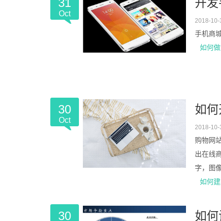
31
开发
Oct
2018-10-
手机商城
如何做
30
如何
Oct
2018-10-
购物网
出在线商
字，图像
如何建
30
如何