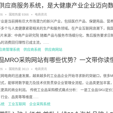
供应商服务系统，是大健康产业企业迈向
26
•
围观热度 9366
•
电商资讯
产业是当前拥有巨大市场潜力的新兴产业，包括医疗产品、保健用品、营
等多个与人类健康紧密相关的生产和服务领域。在产业互联网浪潮下，我
图片来源：中商产业研究院 随着产品与服务市场细分化、售后服务要求日
的消费回归理性已成主流，......
供应商管理系统
供应商系统
供应商网站
品MRO采购网站有哪些优势？一文带你读
26
•
围观热度 3613
•
电商资讯
联网电商的迅速发展，越来越多的工业品企业开始寻求新的突破口，很多MR
模式，能够将数字能力及技术优势贯穿企业管理全流程，让品类更加丰富
更高的商业利润。 传统工业品采购模式痛点分析： 一是工业品SKU定
行业、品类等等维度......
系统
工业互联网
企业采购系统