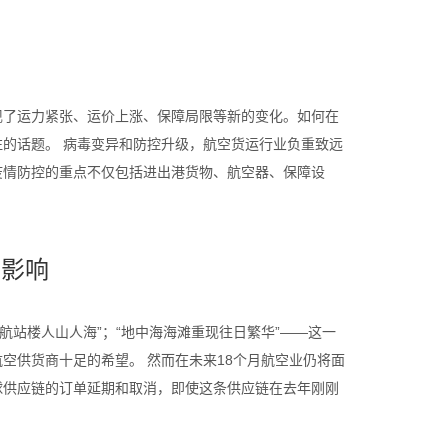
现了运力紧张、运价上涨、保障局限等新的变化。如何在
的话题。 病毒变异和防控升级，航空货运行业负重致远
疫情防控的重点不仅包括进出港货物、航空器、保障设
的影响
美国航站楼人山人海”；“地中海海滩重现往日繁华”——这一
空供货商十足的希望。 然而在未来18个月航空业仍将面
球供应链的订单延期和取消，即使这条供应链在去年刚刚