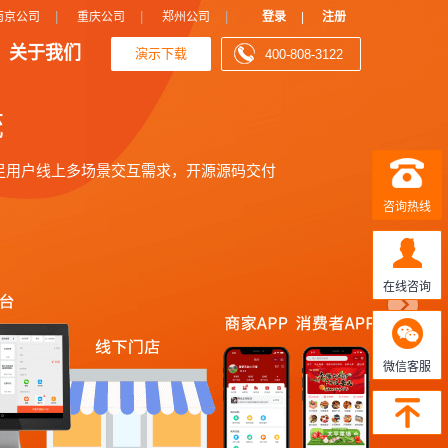
N
|
|
|
南京公司
重庆公司
郑州公司
登录
|
注册
关于我们
演示下载
400-808-3122
e
x
t
咨询热线
在线咨询
微信客服