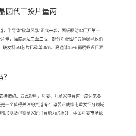
砍晶圆代工投片量两
道，半导体“砍单风暴”正式来袭，面板驱动IC厂开第一
片量，幅度高达二至三成；部分消费性IC受通膨导致消
发科5G芯片已砍单35%、高通降15% 郭明錤近日表
吗？
支持措施。受此影响，母婴、儿童家电赛道一度迎来各
是一个值得关注的赛道吗？ 母婴正成家电重要细分领域
的增加以及母婴童家庭消费能力的提升，中国母婴市场依