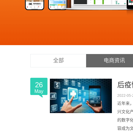
全部
电商资讯
26
后疫
May
2022-05-
近年来
兴文化
的数字
容成为文