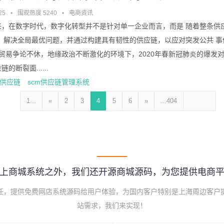
25
•
围观热度 5240
•
电商资讯
来，在数字时代，数字化转型并不是针对单一企业而言，而是 随着整条供
，解决全局最优问题，并通过构建具有韧性的供应链，以应对突发公共 事件危
球贸易争论不休，地缘政治不断激化的环境下，2020年春新冠肺炎的爆发
的断裂面......
供应链
scm供应链管理系统
1...
«
2
3
4
5
6
»
...404
上商城系统之外，我们还开源商城源码，为您提供电商
己任，提供免费网店系统源码给用户体验，为国内客户特别是上海周边客户
站需求，我们来实现！