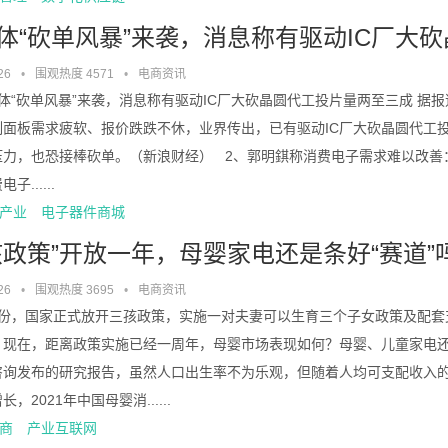
体“砍单风暴”来袭，消息称有驱动IC厂大
26
•
围观热度 4571
•
电商资讯
体“砍单风暴”来袭，消息称有驱动IC厂大砍晶圆代工投片量两至三成 据报
制面板需求疲软、报价跌跌不休，业界传出，已有驱动IC厂大砍晶圆代工投
力，也恐接棒砍单。（新浪财经） 2、郭明錤称消费电子需求难以改善：联
子......
产业
电子器件商城
孩政策”开放一年，母婴家电还是条好“赛道”
26
•
围观热度 3695
•
电商资讯
月份，国家正式放开三孩政策，实施一对夫妻可以生育三个子女政策及配套
。现在，距离政策实施已经一周年，母婴市场表现如何？母婴、儿童家电还
咨询发布的研究报告，虽然人口出生率不为乐观，但随着人均可支配收入
，2021年中国母婴消......
商
产业互联网