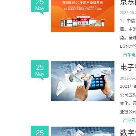
25
京东
May
2022-05-
1、中
局。主
势。全
LG化学供
汽车电
25
电子
May
2022-05-
202
公司应对
变化，
业链公司的
产业互
25
数字