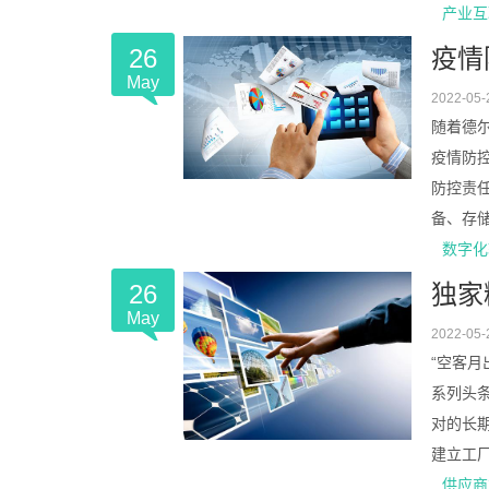
产业互
26
疫情
May
2022-05-
随着德
疫情防
防控责
备、存储设
数字化
26
独家
May
2022-05-
“空客月
系列头
对的长
建立工厂、
供应商