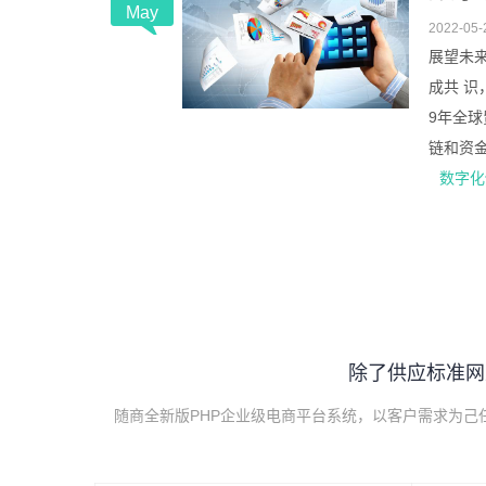
May
2022-05-
展望未
成共 识
9年全
链和资金链
数字化
除了供应标准网
随商全新版PHP企业级电商平台系统，以客户需求为