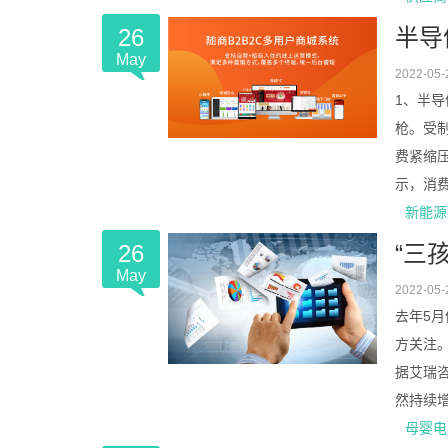
26
半导
May
2022-05-
1、半导
枪。受
费紧缩压
示，消费电
新能源
26
“三
May
2022-05-
去年5
方关注
据艾瑞
然持续增长
母婴电