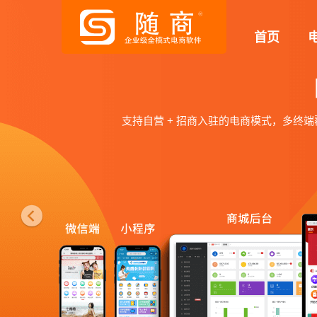
P
首页
r
e
v
直播+短视频社交电商系统
i
o
提升购买转化，实现流量变现，通过直播+短视频+电
u
满足小程序、APP多种带货场景，支持多商户直播，
s
体验直播电商系统