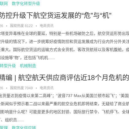
联网
数字化转型升级
防控升级下航空货运发展的“危”与“机”
26
•
围观热度 8122
•
电商资讯
尔塔变异毒株在全球的蔓延，特别是一些机场破防之后，航空货运形势出
控升级的情况下，进一步统筹好疫情防控和货运发展成为行业内外分外关注
任重大。国际航空货运的运输方式含全货机、客改货航班以及客机腹舱。
施等“物”，还包括飞机机......
转型升级
机械制造
精编 | 航空航天供应商评估近18个月危机
26
•
围观热度 7049
•
电商资讯
出货量达到疫情以来第二高峰”；“波音737 Max从美国兰顿市起飞”；“
条新闻似乎预示着二战以来最严重的航空业危机即将结束，无疑给了商业航
期影响是什么呢？可能是更多的地区封锁、国际旅行禁令、飞机停飞、全
组织员......
管理
数字化供应链