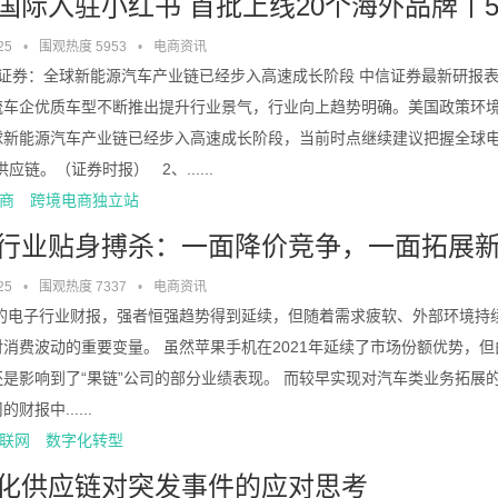
国际入驻小红书 首批上线20个海外品牌丨5
25
•
围观热度 5953
•
电商资讯
信证券：全球新能源汽车产业链已经步入高速成长阶段 中信证券最新研报
流车企优质车型不断推出提升行业景气，行业向上趋势明确。美国政策环
球新能源汽车产业链已经步入高速成长阶段，当前时点继续建议把握全球
应链。（证券时报） 2、......
商
跨境电商独立站
行业贴身搏杀：一面降价竞争，一面拓展
25
•
围观热度 7337
•
电商资讯
1年的电子行业财报，强者恒强趋势得到延续，但随着需求疲软、外部环境
消费波动的重要变量。 虽然苹果手机在2021年延续了市场份额优势，但由
还是影响到了“果链”公司的部分业绩表现。 而较早实现对汽车类业务拓展
财报中......
联网
数字化转型
化供应链对突发事件的应对思考